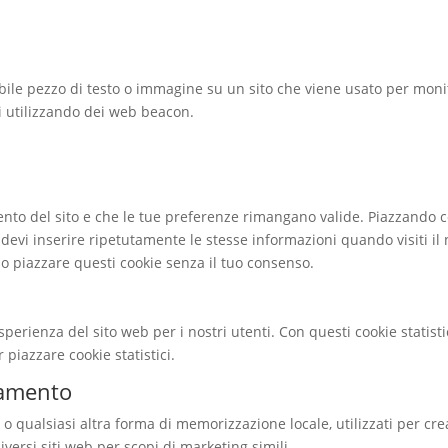
bile pezzo di testo o immagine su un sito che viene usato per monito
ti utilizzando dei web beacon.
ento del sito e che le tue preferenze rimangano valide. Piazzando c
 devi inserire ripetutamente le stesse informazioni quando visiti il
mo piazzare questi cookie senza il tuo consenso.
l’esperienza del sito web per i nostri utenti. Con questi cookie stati
piazzare cookie statistici.
iamento
o qualsiasi altra forma di memorizzazione locale, utilizzati per crea
iversi siti web per scopi di marketing simili.