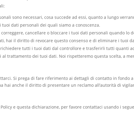
li:
personali sono necessari, cosa succede ad essi, quanto a lungo verra
 ai tuoi dati personali dei quali siamo a conoscenza.
are, correggere, cancellare o bloccare i tuoi dati personali quando lo d
ti, hai il diritto di revocare questo consenso e di eliminare i tuoi d
di richiedere tutti i tuoi dati dal controllore e trasferirli tutti quanti 
rti al trattamento dei tuoi dati. Noi rispetteremo questa scelta, a m
attarci. Si prega di fare riferimento ai dettagli di contatto in fondo
 hai anche il diritto di presentare un reclamo all’autorità di vigilan
licy e questa dichiarazione, per favore contattaci usando i seguen