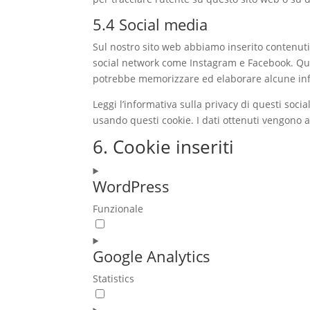
5.4 Social media
Sul nostro sito web abbiamo inserito contenuti
social network come Instagram e Facebook. Que
potrebbe memorizzare ed elaborare alcune info
Leggi l’informativa sulla privacy di questi so
usando questi cookie. I dati ottenuti vengono a
6. Cookie inseriti
WordPress
Funzionale
Consent
to
Google Analytics
service
wordpress
Statistics
Consent
to