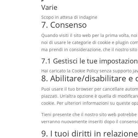
Varie
service
google-
Scopo in attesa di indagine
analytics
7. Consenso
Consent
to
Quando visiti il sito web per la prima volta, 
service
noi di usare le categorie di cookie e plugin com
varie
ma prendi in considerazione, che il nostro si
7.1 Gestisci le tue impostazio
Hai caricato la Cookie Policy senza supporto ja
8. Abilitare/disabilitare e
Puoi usare il tuo browser per cancellare auto
piazzati. Un’altra opzione è quella di modific
cookie. Per ulteriori informazioni su queste op
Tieni presente che il nostro sito web potrebbe n
verranno nuovamente inseriti dopo il consenso
9. I tuoi diritti in relazion