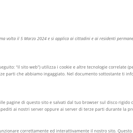
tima volta il 5 Marzo 2024 e si applica ai cittadini e ai residenti perma
seguito: “il sito web”) utilizza i cookie e altre tecnologie correlate 
erze parti che abbiamo ingaggiato. Nel documento sottostante ti inf
lle pagine di questo sito e salvati dal tuo browser sul disco rigido d
pediti ai nostri server oppure ai server di terze parti durante la pr
unzionare correttamente ed interattivamente il nostro sito. Questo 