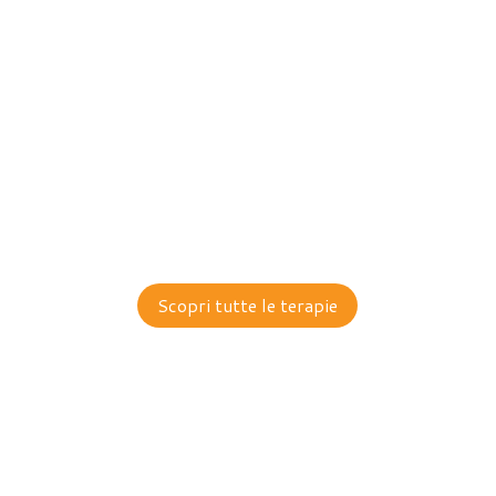
chirurgica per far sì che non ci sia
contaminazione del campo.
Con gli impianti dentali la vita diventa più
facile: potrai masticare qualsiasi tipo di cibo e
non sentirai più il fastidio creato dalle protesi
dentarie.
Scopri tutte le terapie