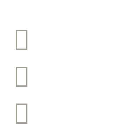


