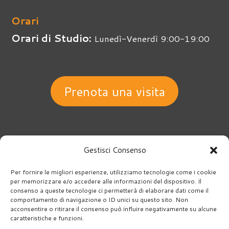
Orari
Orari di Studio:
Lunedì-Venerdì 9:00-19:00
Prenota una visita
Gestisci Consenso
© Copyright 2026 | Studio Gellini. Tutti i diritti riservati. |
Per fornire le migliori esperienze, utilizziamo tecnologie come i cookie
per memorizzare e/o accedere alle informazioni del dispositivo. Il
Direttore sanitario Dr. Daniele Gellini | Iscrizione albo Ordine
consenso a queste tecnologie ci permetterà di elaborare dati come il
Odontoiatri n. 05712 | AUTORIZZAZIONE SANITARIA:
comportamento di navigazione o ID unici su questo sito. Non
acconsentire o ritirare il consenso può influire negativamente su alcune
G16253 del 27/11/2017 | Estremi assicurativi: num.
caratteristiche e funzioni.
polizza 713500104397 valida dal 24/01/2026 al