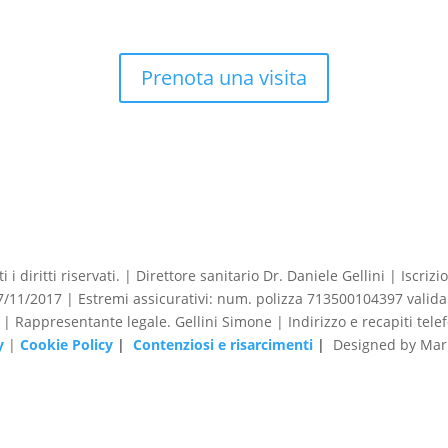
Prenota una visita
 i diritti riservati. | Direttore sanitario Dr. Daniele Gellini | Iscr
1/2017 | Estremi assicurativi: num. polizza 713500104397 valida 
o | Rappresentante legale. Gellini Simone | Indirizzo e recapiti tele
y
|
Cookie Policy
|
Contenziosi e risarcimenti
|
Designed by Mark