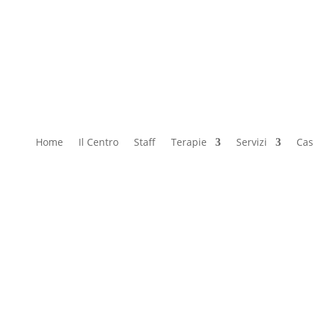
tte dentali possono fare di più di
 estetica del viso e anti-aging allora non possiamo non considerare
me l’esposizione degli incisivi a riposo varia in funzione dell’età
Home
Il Centro
Staff
Terapie
Servizi
Casi