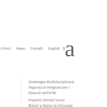
Articoli recenti
a
Impianti dentali 3D: perché
oggi il trattamento si
 clinici
News
Contatti
English
progetta prima di iniziare
Migliorare l’estetica del
sorriso a Roma: oggi puoi
vedere il risultato prima di
iniziare
Gnatologia Multidisciplinare:
l’Approccio Integrato per i
Disturbi dell’ATM
Impianti Dentali Senza
Bisturi a Roma: la Chirurgia