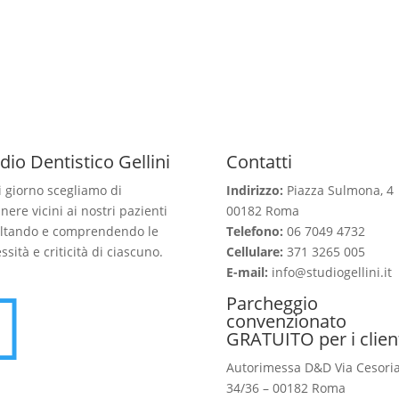
dio Dentistico Gellini
Contatti
 giorno scegliamo di
Indirizzo:
Piazza Sulmona, 4
nere vicini ai nostri pazienti
00182 Roma
ltando e comprendendo le
Telefono:
06 7049 4732
ssità e criticità di ciascuno.
Cellulare:
371 3265 005
E-mail:
info@studiogellini.it

Parcheggio
convenzionato
GRATUITO per i clien
Autorimessa D&D Via Cesori
34/36 – 00182 Roma