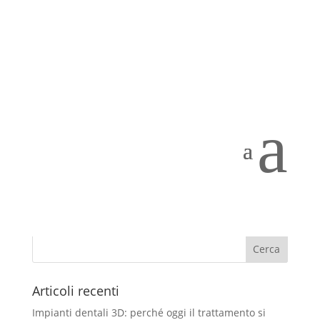
Cristian Mantovani
Gen 14, 2018
a
Cristian Mantovani – Igienista Dentale Nel 2003
Laurea di I livello “Igienista Dentale” conseguita con
lode presso l’Università degli Studi di Roma “Tor
Vergata”, Facoltà di Medicina e Chirurgia, discutendo
la tesi dal titolo: “SONDAGGIO DELLE...
Articoli recenti
Impianti dentali 3D: perché oggi il trattamento si