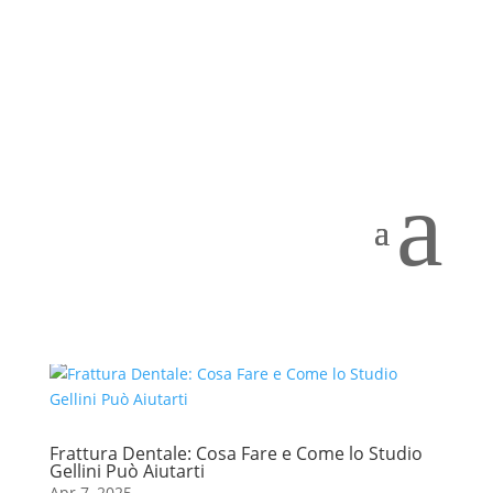
Impianti dentali: il rigetto non esiste
Apr 22, 2025
a
Quando si parla di impianti dentali, uno dei termini
più frequentemente utilizzati, ma anche più
fraintesi, è “rigetto”. Spesso, infatti, i pazienti temono
che l’impianto possa essere rifiutato dall’organismo,
in maniera simile a quanto avviene per altre...
Frattura Dentale: Cosa Fare e Come lo Studio
Gellini Può Aiutarti
Apr 7, 2025