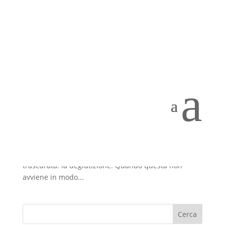
Deglutizione atipica, frenulo linguale corto e
postura: una connessione spesso
a
sottovalutata
Ott 13, 2025
Molti pazienti che soffrono di dolori cervicali,
tensioni mandibolari, cefalee muscolari o disturbi
posturali cronici, non immaginano che l’origine del
problema possa risiedere in una funzione spesso
trascurata: la deglutizione. Quando questa non
avviene in modo...