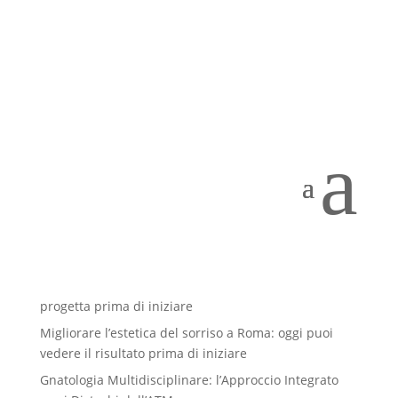
caring-doctor-with-ill-
patient
Nov 28, 2017
a
Articoli recenti
Impianti dentali 3D: perché oggi il trattamento si
progetta prima di iniziare
Migliorare l’estetica del sorriso a Roma: oggi puoi
vedere il risultato prima di iniziare
Gnatologia Multidisciplinare: l’Approccio Integrato