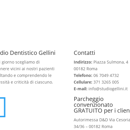
dio Dentistico Gellini
Contatti
 giorno scegliamo di
Indirizzo:
Piazza Sulmona, 4
nere vicini ai nostri pazienti
00182 Roma
ltando e comprendendo le
Telefono:
06 7049 4732
ssità e criticità di ciascuno.
Cellulare:
371 3265 005
E-mail:
info@studiogellini.it

Parcheggio
convenzionato
GRATUITO per i clien
Autorimessa D&D Via Cesori
34/36 – 00182 Roma