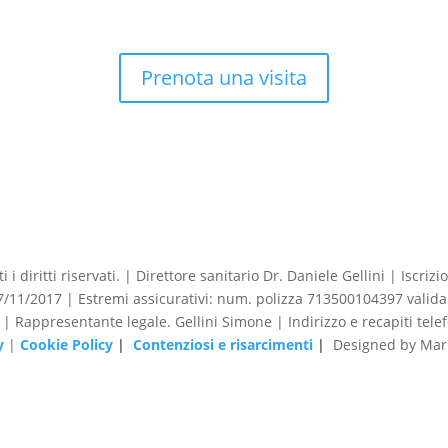
Prenota una visita
 i diritti riservati. | Direttore sanitario Dr. Daniele Gellini | Iscr
1/2017 | Estremi assicurativi: num. polizza 713500104397 valida 
o | Rappresentante legale. Gellini Simone | Indirizzo e recapiti tele
y
|
Cookie Policy
|
Contenziosi e risarcimenti
|
Designed by Mark