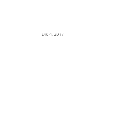
studio_dentistico_valu
Dic 4, 2017