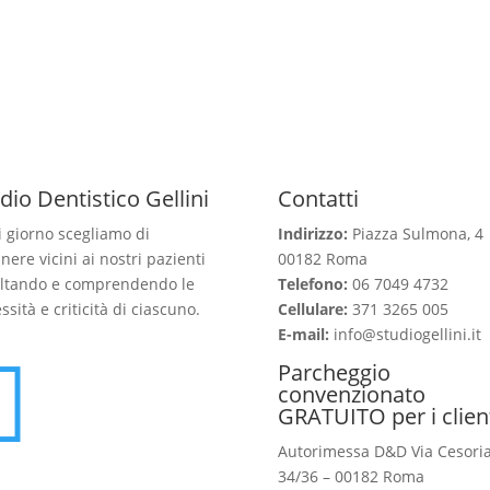
dio Dentistico Gellini
Contatti
 giorno scegliamo di
Indirizzo:
Piazza Sulmona, 4
nere vicini ai nostri pazienti
00182 Roma
ltando e comprendendo le
Telefono:
06 7049 4732
ssità e criticità di ciascuno.
Cellulare:
371 3265 005
E-mail:
info@studiogellini.it

Parcheggio
convenzionato
GRATUITO per i clien
Autorimessa D&D Via Cesori
34/36 – 00182 Roma