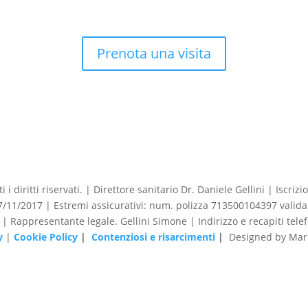
Prenota una visita
 i diritti riservati. | Direttore sanitario Dr. Daniele Gellini | Iscr
1/2017 | Estremi assicurativi: num. polizza 713500104397 valida 
o | Rappresentante legale. Gellini Simone | Indirizzo e recapiti tele
y
|
Cookie Policy
|
Contenziosi e risarcimenti
|
Designed by Mark