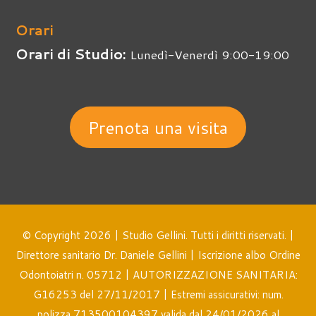
Orari
Orari di Studio:
Lunedì-Venerdì 9:00-19:00
Prenota una visita
© Copyright 2026 | Studio Gellini. Tutti i diritti riservati. |
Direttore sanitario Dr. Daniele Gellini | Iscrizione albo Ordine
Odontoiatri n. 05712 | AUTORIZZAZIONE SANITARIA:
G16253 del 27/11/2017 | Estremi assicurativi: num.
polizza 713500104397 valida dal 24/01/2026 al