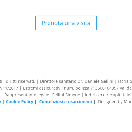
Prenota una visita
 i diritti riservati. | Direttore sanitario Dr. Daniele Gellini | Iscr
1/2017 | Estremi assicurativi: num. polizza 713500104397 valida 
o | Rappresentante legale. Gellini Simone | Indirizzo e recapiti tele
y
|
Cookie Policy
|
Contenziosi e risarcimenti
|
Designed by Mark