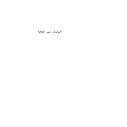
diabete
Gen 29, 2024