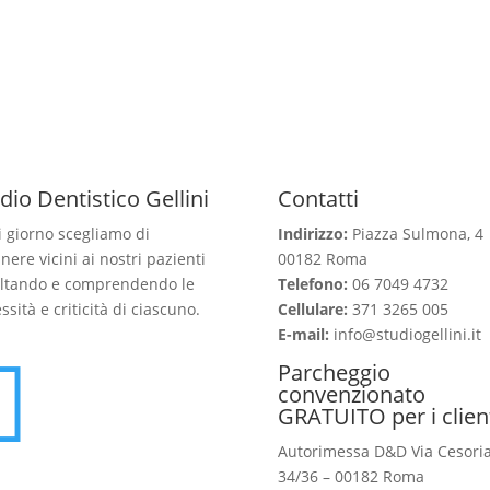
dio Dentistico Gellini
Contatti
 giorno scegliamo di
Indirizzo:
Piazza Sulmona, 4
nere vicini ai nostri pazienti
00182 Roma
ltando e comprendendo le
Telefono:
06 7049 4732
ssità e criticità di ciascuno.
Cellulare:
371 3265 005
E-mail:
info@studiogellini.it

Parcheggio
convenzionato
GRATUITO per i clien
Autorimessa D&D Via Cesori
34/36 – 00182 Roma