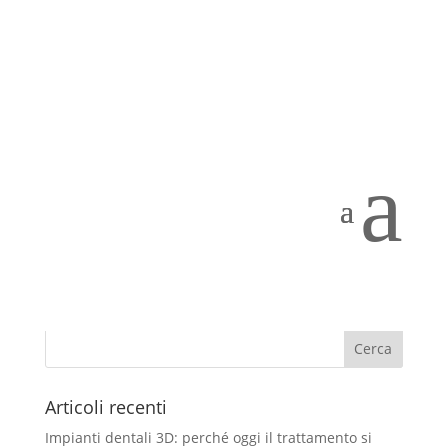
Dentista: sentinella della salute
Giu 12, 2020
a
Da una visita accurata si possono individuare fattori
di rischio per molte malattie anche severe.
“Mostrami la bocca e ti dirò come sarà il tuo futuro” .
Potrebbe essere lo slogan di molti dei più recenti
articoli scientifici sulla prevenzione. Il dentista...
Articoli recenti
Impianti dentali 3D: perché oggi il trattamento si