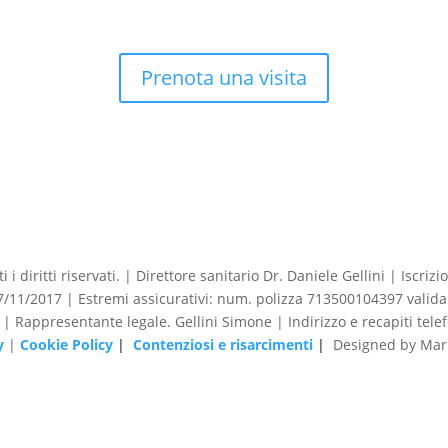
Prenota una visita
 i diritti riservati. | Direttore sanitario Dr. Daniele Gellini | Iscr
1/2017 | Estremi assicurativi: num. polizza 713500104397 valida 
o | Rappresentante legale. Gellini Simone | Indirizzo e recapiti tele
y
|
Cookie Policy
|
Contenziosi e risarcimenti
|
Designed by Mark