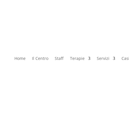
un nuovo modo di concepire la sedut
Home
Il Centro
Staff
Terapie
Servizi
Casi
 operativo che massimizza i risultati e riduce al minimo i fastidi.
ico ha preso piede l’utilizzo di un getto ad alta pressione di acqua 