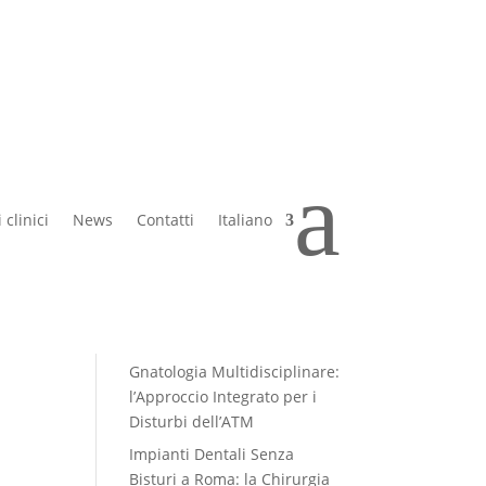
a
Articoli recenti
a
Impianti dentali 3D: perché
oggi il trattamento si
 clinici
News
Contatti
Italiano
progetta prima di iniziare
Migliorare l’estetica del
e
sorriso a Roma: oggi puoi
vedere il risultato prima di
iniziare
Gnatologia Multidisciplinare:
l’Approccio Integrato per i
Disturbi dell’ATM
Impianti Dentali Senza
Bisturi a Roma: la Chirurgia