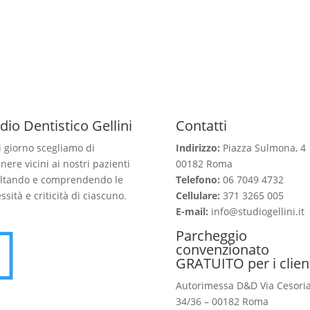
dio Dentistico Gellini
Contatti
 giorno scegliamo di
Indirizzo:
Piazza Sulmona, 4
nere vicini ai nostri pazienti
00182 Roma
ltando e comprendendo le
Telefono:
06 7049 4732
ssità e criticità di ciascuno.
Cellulare:
371 3265 005
E-mail:
info@studiogellini.it

Parcheggio
convenzionato
GRATUITO per i clien
Autorimessa D&D Via Cesori
34/36 – 00182 Roma