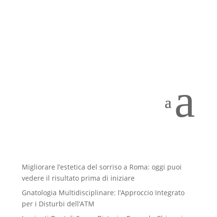
studio_dentistico_roma_gelli
Dic 4, 2017
a
Articoli recenti
Impianti dentali 3D: perché oggi il trattamento si
progetta prima di iniziare
Migliorare l’estetica del sorriso a Roma: oggi puoi
vedere il risultato prima di iniziare
Gnatologia Multidisciplinare: l’Approccio Integrato
per i Disturbi dell’ATM