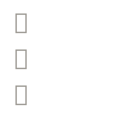


