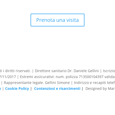
Prenota una visita
 i diritti riservati. | Direttore sanitario Dr. Daniele Gellini | Iscr
1/2017 | Estremi assicurativi: num. polizza 713500104397 valida 
o | Rappresentante legale. Gellini Simone | Indirizzo e recapiti tele
y
|
Cookie Policy
|
Contenziosi e risarcimenti
|
Designed by Mark