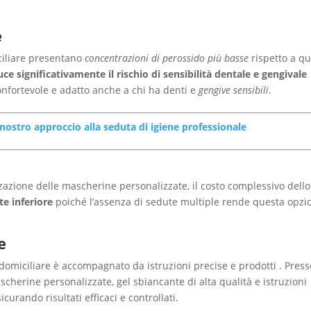
e
iciliare presentano
concentrazioni di perossido più basse
rispetto a qu
uce significativamente il rischio di sensibilità dentale e gengivale
onfortevole e adatto anche a chi ha denti e
gengive sensibili
.
l nostro approccio alla seduta di igiene professionale
zzazione delle mascherine personalizzate, il costo complessivo dello
e inferiore
poiché l’assenza di sedute multiple rende questa opzi
e
omiciliare è accompagnato da istruzioni precise e prodotti . Presso
scherine personalizzate, gel sbiancante di alta qualità e istruzioni
icurando risultati efficaci e controllati.