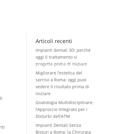
Articoli recenti
Impianti dentali 3D: perché
oggi il trattamento si
progetta prima di iniziare
Servizi
Casi clinici
News
Contatti
Migliorare l’estetica del
sorriso a Roma: oggi puoi
a
vedere il risultato prima di
iniziare
li
Gnatologia Multidisciplinare:
l’Approccio Integrato per i
Disturbi dell’ATM
Impianti Dentali Senza
nti
Bisturi a Roma: la Chirurgia