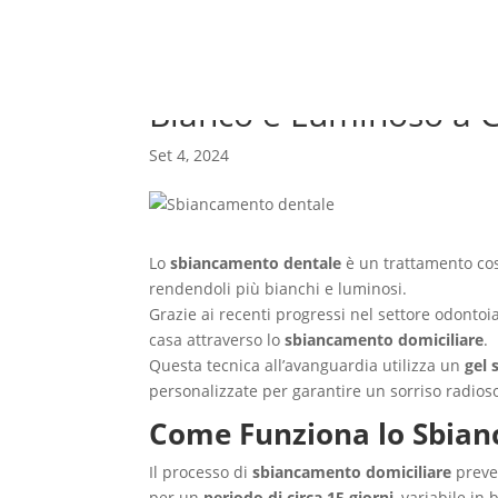
Lo Sbiancamento Denta
Bianco e Luminoso a 
Set 4, 2024
Lo
sbiancamento dentale
è un trattamento cosm
rendendoli più bianchi e luminosi.
Grazie ai recenti progressi nel settore odontoi
casa attraverso lo
sbiancamento domiciliare
.
Questa tecnica all’avanguardia utilizza un
gel 
personalizzate per garantire un sorriso radios
Come Funziona lo Sbian
Il processo di
sbiancamento domiciliare
preved
per un
periodo di circa 15 giorni
, variabile in