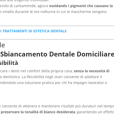
rossido di carbammide, agisce
ossidando i pigmenti che causano la
lo smalto durante le ore notturne in cui le mascherine vengono
 I TRATTAMENTI DI ESTETICA DENTALE
lo Sbiancamento Dentale Domiciliar
ibilità
ncare i denti nel comfort della propria casa,
senza la necessità di
o dentistico. La flessibilità negli orari consente di adattare il
endendolo una soluzione pratica per chi ha impegni lavorativi o
re consente di ottenere e mantenere risultati più duraturi nel tempo
e preservare la tonalità di bianco desiderata
, garantendo un effett