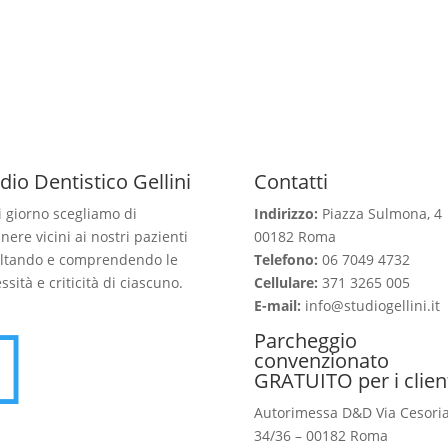
dio Dentistico Gellini
Contatti
 giorno scegliamo di
Indirizzo:
Piazza Sulmona, 4
nere vicini ai nostri pazienti
00182 Roma
ltando e comprendendo le
Telefono:
06 7049 4732
ssità e criticità di ciascuno.
Cellulare:
371 3265 005
E-mail:
info@studiogellini.it

Parcheggio
convenzionato
GRATUITO per i clien
Autorimessa D&D Via Cesori
34/36 – 00182 Roma