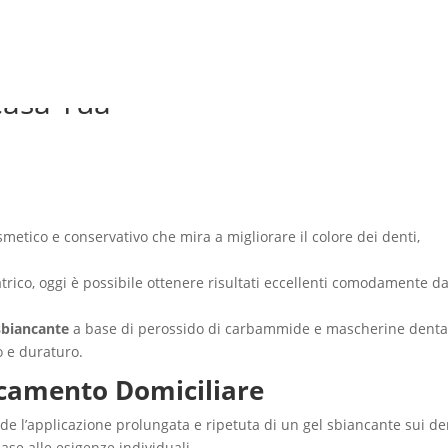
le Domiciliare: Un Sorriso Più
Casa Tua
Home
Il Centro
Staff
Terapie
etico e conservativo che mira a migliorare il colore dei denti,
atrico, oggi è possibile ottenere risultati eccellenti comodamente d
sbiancante
a base di perossido di carbammide e mascherine denta
o e duraturo.
camento Domiciliare
e l’applicazione prolungata e ripetuta di un gel sbiancante sui de
 base alle esigenze individuali.