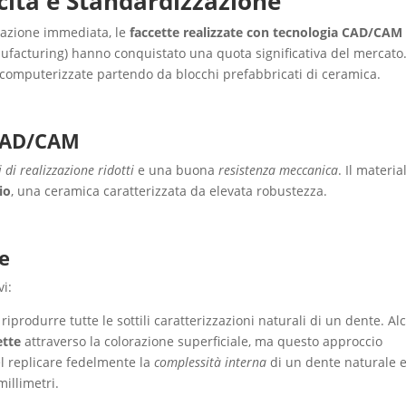
cità e Standardizzazione
ficazione immediata, le
faccette realizzate con tecnologia CAD/CAM
acturing) hanno conquistato una quota significativa del mercato
omputerizzate partendo da blocchi prefabbricati di ceramica.
 CAD/CAM
 di realizzazione ridotti
e una buona
resistenza meccanica
. Il materia
tio
, una ceramica caratterizzata da elevata robustezza.
te
vi:
 riprodurre tutte le sottili caratterizzazioni naturali di un dente. A
ette
attraverso la colorazione superficiale, ma questo approccio
nel replicare fedelmente la
complessità interna
di un dente naturale e
millimetri.