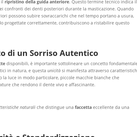
 il
ripristino della guida anteriore
. Questo termine tecnico indica i
nei confronti dei denti posteriori durante la masticazione. Quando
iori possono subire sovraccarichi che nel tempo portano a usura,
o progettate correttamente, contribuiscono a ristabilire questo
to di un Sorriso Autentico
tte
disponibili, è importante sottolineare un concetto fondamental
tici in natura, e questa
unicità
si manifesta attraverso caratteristic
no la luce in modo particolare, piccole macchie bianche che
exture che rendono il dente vivo e affascinante.
tteristiche naturali
che distingue una
faccetta
eccellente da una