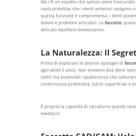
Ma c’è un aspetto che spesso viene trascurato:
ruolo protettivo
che i denti anteriori svolgono 
questa funzione è compromessa, i denti poster
dolore e problemi articolari. Le
faccette
, quand
delicato
equilibrio biomeccanico
.
La Naturalezza: Il Segre
Prima di esplorare le diverse tipologie di
facce
ogni dente è unico
. Non esistono due denti iden
sottili ma essenziali: opalescenze che cattura
conferiscono profondità, solchi superficiali e t
È proprio la capacità di riprodurre queste
cara
mediocre.