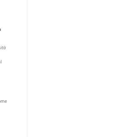
a
ità
a
l
come