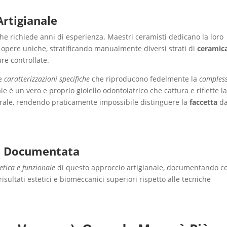
 Artigianale
he richiede anni di esperienza. Maestri ceramisti dedicano la loro
e opere uniche, stratificando manualmente diversi strati di
ceramic
re controllate.
 e
caratterizzazioni specifiche
che riproducono fedelmente la
compless
ale è un vero e proprio gioiello odontoiatrico che cattura e riflette l
ale, rendendo praticamente impossibile distinguere la
faccetta
da
te Documentata
etica e funzionale
di questo approccio artigianale, documentando 
isultati estetici e biomeccanici superiori rispetto alle tecniche