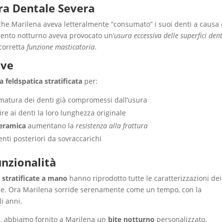
ra Dentale Severa
he Marilena aveva letteralmente “consumato” i suoi denti a causa 
mento notturno aveva provocato un’
usura eccessiva delle superfici dent
 corretta
funzione masticatoria
.
ive
 feldspatica stratificata
per:
imatura dei denti già compromessi dall’usura
uire ai denti la loro lunghezza originale
ceramica
aumentano la
resistenza alla frattura
enti posteriori da sovraccarichi
Funzionalità
 stratificate a mano
hanno riprodotto tutte le caratterizzazioni dei
bile. Ora Marilena sorride serenamente come un tempo, con la
i anni.
o
, abbiamo fornito a Marilena un
bite notturno
personalizzato,