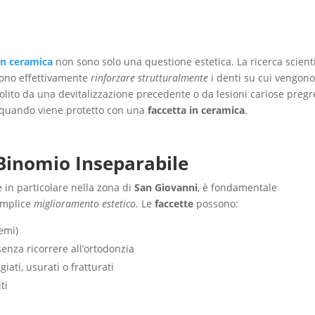
in ceramica
non sono solo una questione estetica. La ricerca scienti
sono effettivamente
rinforzare strutturalmente
i denti su cui vengon
olito da una devitalizzazione precedente o da lesioni cariose preg
quando viene protetto con una
faccetta in ceramica
.
 Binomio Inseparabile
 e in particolare nella zona di
San Giovanni
, è fondamentale
semplice
miglioramento estetico
. Le
faccette
possono:
temi)
senza ricorrere all’ortodonzia
iati, usurati o fratturati
ti