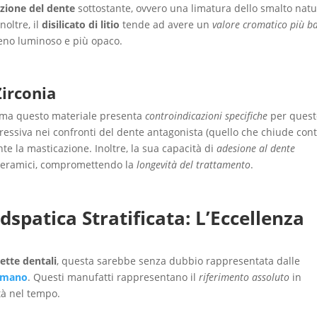
zione del dente
sottostante, ovvero una limatura dello smalto natu
noltre, il
disilicato di litio
tende ad avere un
valore cromatico più b
 meno luminoso e più opaco.
Zirconia
 ma questo materiale presenta
controindicazioni specifiche
per quest
gressiva nei confronti del dente antagonista (quello che chiude con
te la masticazione. Inoltre, la sua capacità di
adesione al dente
i ceramici, compromettendo la
longevità del trattamento
.
dspatica Stratificata: L’Eccellenza
cette dentali
, questa sarebbe senza dubbio rappresentata dalle
a mano
. Questi manufatti rappresentano il
riferimento assoluto
in
ità nel tempo.