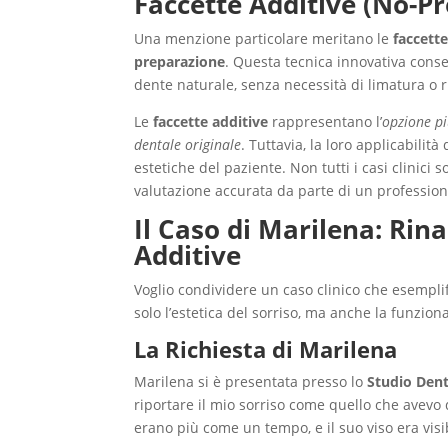
Faccette Additive (No-P
Una menzione particolare meritano le
faccette
preparazione
. Questa tecnica innovativa consen
dente naturale, senza necessità di limatura o 
Le
faccette additive
rappresentano l’
opzione pi
dentale originale
. Tuttavia, la loro applicabili
estetiche del paziente. Non tutti i casi clinic
valutazione accurata da parte di un profession
Il Caso di Marilena: Rina
Additive
Voglio condividere un caso clinico che esempl
solo l’estetica del sorriso, ma anche la funziona
La Richiesta di Marilena
Marilena si è presentata presso lo
Studio Dent
riportare il mio sorriso come quello che avevo 
erano più come un tempo, e il suo viso era vis