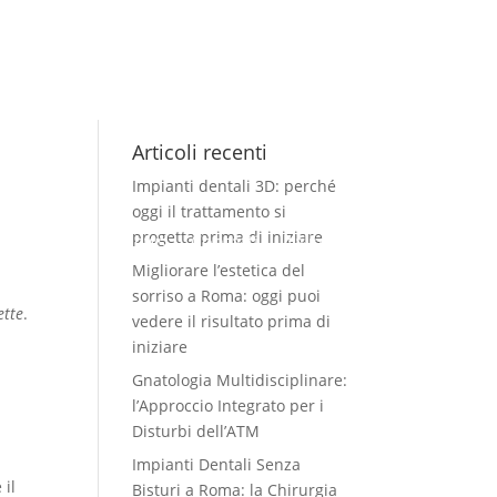
e
Articoli recenti
Impianti dentali 3D: perché
oggi il trattamento si
progetta prima di iniziare
Casi clinici
News
Contatti
Italiano
Migliorare l’estetica del
sorriso a Roma: oggi puoi
ette
.
vedere il risultato prima di
iniziare
Gnatologia Multidisciplinare:
l’Approccio Integrato per i
Disturbi dell’ATM
Impianti Dentali Senza
 il
Bisturi a Roma: la Chirurgia