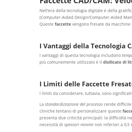
Faccette CAD/CAM: Velo
Nell’era della tecnologia digitale e della grati
(Computer-Aided Design/Computer-Aided Manuf
Queste
faccette
vengono fresate da macchine c
I Vantaggi della Tecnologia
I vantaggi di questa tecnologia includono
tempi
più comunemente utilizzato è il
disilicato di li
I Limiti delle Faccette Fresa
I limiti da considerare, tuttavia, sono significati
La
standardizzazione del processo
rende difficile
cliniche tentano di personalizzare queste
facc
presenta due criticità principali: la difficoltà 
necessità di
spessori minimi
non inferiori a 0,5 