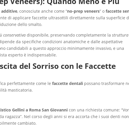
rep Veneers): Quando Meno è Più
 additive
, conosciute anche come “
no-prep veneers
” o
faccette se
te di applicare faccette ultrasottili direttamente sulla superficie d
riduzione dello smalto.
ù conservativa
disponibile, preservando completamente la
struttura
tà dipende da specifiche condizioni anatomiche e dalle aspettative
i sono candidabili a questo approccio minimamente invasivo, e una
ista esperto è indispensabile.
scita del Sorriso con le Faccette
ifica perfettamente come le
faccette dentali
possano trasformare n
lità masticatoria.
istico Gellini a Roma San Giovanni
con una richiesta comune: “Vor
da ragazza”. Nel corso degli anni si era accorta che i suoi denti no
ibilmente cambiato.