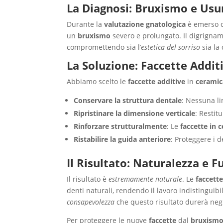
La Diagnosi: Bruxismo e Usu
Durante la
valutazione gnatologica
è emerso c
un
bruxismo
severo e prolungato. Il digrigna
compromettendo sia l’
estetica del sorriso
sia la
La Soluzione: Faccette Addit
Abbiamo scelto le
faccette additive
in
ceramica
Conservare la struttura dentale
: Nessuna l
Ripristinare la dimensione verticale
: Restit
Rinforzare strutturalmente
: Le
faccette in 
Ristabilire la guida anteriore
: Proteggere i d
Il Risultato: Naturalezza e 
Il risultato è
estremamente naturale
. Le
faccette
denti naturali, rendendo il lavoro indistingui
consapevolezza
che questo risultato durerà negl
Per proteggere le nuove
faccette
dal
bruxism