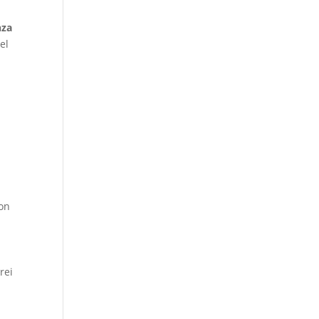
nza
el
on
rei
n