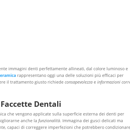
ma: Guida Completa per Sceglier
Home
Il Centro
Staff
Terapie
Servizi
nte immagini denti perfettamente allineati, dal colore luminoso e
 ceramica
rappresentano oggi una delle soluzioni più efficaci per
ere il trattamento giusto richiede
consapevolezza
e
informazioni corr
 Faccette Dentali
ica che vengono applicate sulla superficie esterna dei denti per
 migliorarne anche la
funzionalità
. Immagina dei gusci delicati ma
ente, capaci di correggere imperfezioni che potrebbero condizionare