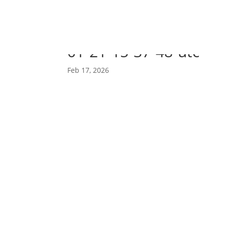
young-woman-sufferin
01-21-15-37-48-utc
Feb 17, 2026