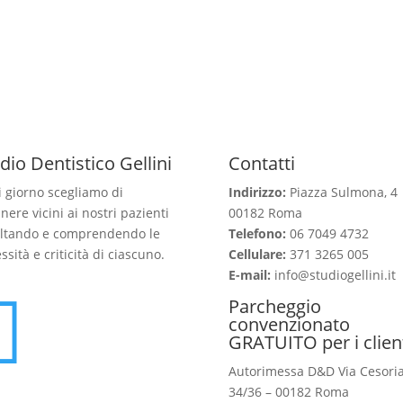
dio Dentistico Gellini
Contatti
 giorno scegliamo di
Indirizzo:
Piazza Sulmona, 4
nere vicini ai nostri pazienti
00182 Roma
ltando e comprendendo le
Telefono:
06 7049 4732
ssità e criticità di ciascuno.
Cellulare:
371 3265 005
E-mail:
info@studiogellini.it

Parcheggio
convenzionato
GRATUITO per i clien
Autorimessa D&D Via Cesori
34/36 – 00182 Roma