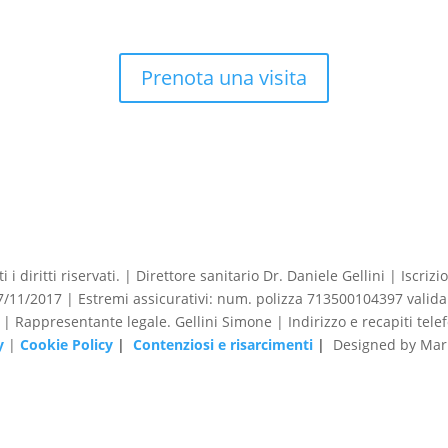
Prenota una visita
 i diritti riservati. | Direttore sanitario Dr. Daniele Gellini | Iscr
1/2017 | Estremi assicurativi: num. polizza 713500104397 valida 
o | Rappresentante legale. Gellini Simone | Indirizzo e recapiti tele
y
|
Cookie Policy
|
Contenziosi e risarcimenti
|
Designed by Mark