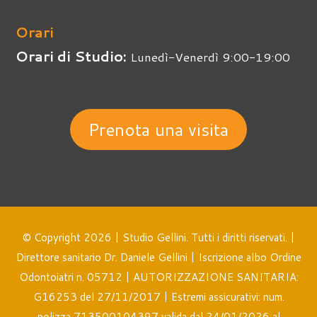
Orari
Orari di Studio:
Lunedì-Venerdì 9:00-19:00
Prenota una visita
© Copyright 2026 | Studio Gellini. Tutti i diritti riservati. |
Direttore sanitario Dr. Daniele Gellini | Iscrizione albo Ordine
Odontoiatri n. 05712 | AUTORIZZAZIONE SANITARIA:
G16253 del 27/11/2017 | Estremi assicurativi: num.
polizza 713500104397 valida dal 24/01/2026 al